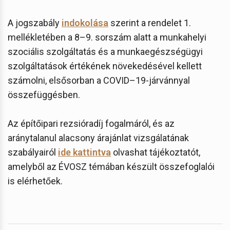
A jogszabály
indokolása
szerint a rendelet 1.
mellékletében a 8–9. sorszám alatt a munkahelyi
szociális szolgáltatás és a munkaegészségügyi
szolgáltatások értékének növekedésével kellett
számolni, elsősorban a COVID–19-járvánnyal
összefüggésben.
Az építőipari rezsióradíj fogalmáról, és az
aránytalanul alacsony árajánlat vizsgálatának
szabályairól
ide kattintva
olvashat tájékoztatót,
amelyből az ÉVOSZ témában készült összefoglalói
is elérhetőek.