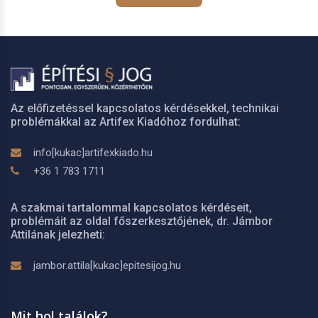
Az előfizetéssel kapcsolatos kérdésekkel, technikai
problémákkal az Artifex Kiadóhoz fordulhat:
info[kukac]artifexkiado.hu
+36 1 783 1711
A szakmai tartalommal kapcsolatos kérdéseit,
problémáit az oldal főszerkesztőjének, dr. Jámbor
Attilának jelezheti:
jambor.attila[kukac]epitesijog.hu
Mit hol találok?