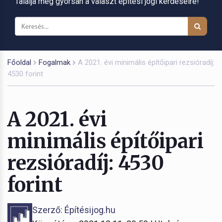
Találja meg gyorsan a választ építési jogi kérdéseire!
Főoldal
Fogalmak
A 2021. évi minimális építőipari rezsióradíj:
4530 forint
A 2021. évi
minimális építőipari
rezsióradíj: 4530
forint
Szerző: Építésijog.hu