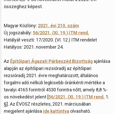
összeghez képest.
Magyar Közlöny:
2021. évi 210. szám
Új jogszabály:
56/2021. (XI. 19.) ITM rend.
Hatályát veszti: 17/2020. (VI. 12.) ITM rendelet
Hatályos: 2021. november 24.
Az
Építőipari Ágazati Párbeszéd Bizottság
ajánlása
alapján az építőipari rezsióradíj az építőipari
rezsióradíj 2021. évre meghatározott, általános
forgalmi adó nélküli legkisebb óránkénti mértéke a
tavalyi 4165 forintról 4530 forintra nőtt, amely 8,8 %-
os növekedést jelent [
56/2021. (XI. 19.) ITM rend.
1.
§]. Az ÉVOSZ részletes, 2021. márciusában
megjelent ajánlása
ide kattintva
olvasható.