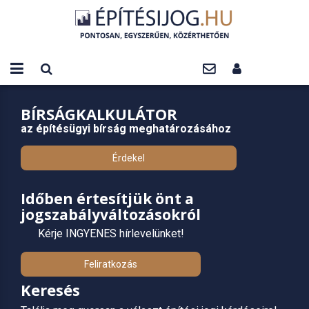
BÍRSÁGKALKULÁTOR
az építésügyi bírság meghatározásához
Érdekel
Időben értesítjük önt a
jogszabályváltozásokról
Kérje INGYENES hírlevelünket!
Feliratkozás
Keresés