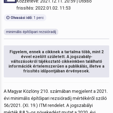
Közzétéve: 2021.12.11. 20:59 | Utolsó
frissítés: 2022.01.02. 11:53
Olvasási idő:
1 perc
minimális építőipari rezsióradíj
Figyelem, ennek a cikknek a tartalma több, mint 2
évvel ezelőtt született. A jogszabály-
változásokról tájékoztató cikkeinkben található
információk értelemszerűen a publikálás, illetve a
frissítés időpontjában érvényesek.
A Magyar Közlöny 210. számában megjelent a 2021.
évi minimális építőipari rezsióradíj mértékéről szóló
56/2021. (XI. 19.) ITM rendelet. A jogszabályi
mérték 8,8 %-os növekedést mutat a 2020. évi