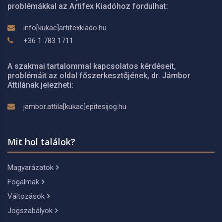
problémákkal az Artifex Kiadóhoz fordulhat:
info[kukac]artifexkiado.hu
+36 1 783 1711
A szakmai tartalommal kapcsolatos kérdéseit,
problémáit az oldal főszerkesztőjének, dr. Jámbor
Attilának jelezheti:
jambor.attila[kukac]epitesijog.hu
Mit hol találok?
Magyarázatok
Fogalmak
Változások
Jogszabályok