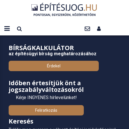
BÍRSÁGKALKULÁTOR
az építésügyi bírság meghatározásához
Érdekel
Időben értesítjük önt a
jogszabályváltozásokról
Kérje INGYENES hírlevelünket!
Feliratkozás
Keresés