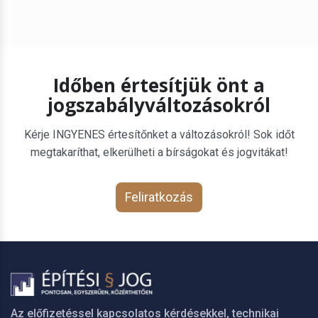
Időben értesítjük önt a
jogszabályváltozásokról
Kérje INGYENES értesítőnket a változásokról! Sok időt
megtakaríthat, elkerülheti a bírságokat és jogvitákat!
Feliratkozás
Az előfizetéssel kapcsolatos kérdésekkel, technikai