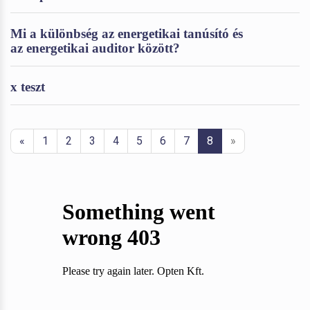
Mi a különbség az energetikai tanúsító és
az energetikai auditor között?
x teszt
«
1
2
3
4
5
6
7
8
»