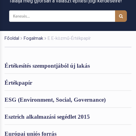
Találja meg gyorsan a választ építési jogi kérdéseire!
Főoldal
Fogalmak
E E-közmű-Értékpapír
Értékesítés szempontjából új lakás
Értékpapír
ESG (Environment, Social, Governance)
Esztrich alkalmazási segédlet 2015
Európai uniós forrás