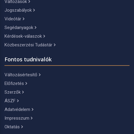
Változások
Jogszabályok
Videótár
Segédanyagok
Kérdések-válaszok
Közbeszerzési Tudástár
Fontos tudnivalók
Változásértesítő
Előfizetés
Szerzők
ÁSZF
Adatvédelem
Impresszum
Oktatás