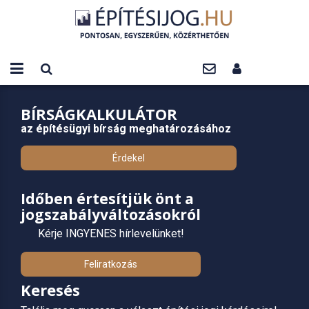
BÍRSÁGKALKULÁTOR
az építésügyi bírság meghatározásához
Érdekel
Időben értesítjük önt a
jogszabályváltozásokról
Kérje INGYENES hírlevelünket!
Feliratkozás
Keresés