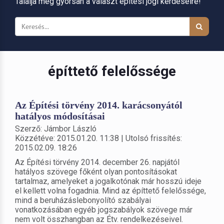
Találja meg gyorsan a választ építési jogi kérdéseire!
építtető felelőssége
Az Építési törvény 2014. karácsonyától
hatályos módosításai
Szerző: Jámbor László
Közzétéve: 2015.01.20. 11:38 | Utolsó frissítés:
2015.02.09. 18:26
Az Építési törvény 2014. december 26. napjától
hatályos szövege főként olyan pontosításokat
tartalmaz, amelyeket a jogalkotónak már hosszú ideje
el kellett volna fogadnia. Mind az építtető felelőssége,
mind a beruházáslebonyolító szabályai
vonatkozásában egyéb jogszabályok szövege már
nem volt összhangban az Étv. rendelkezéseivel.