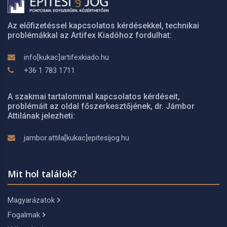
Az előfizetéssel kapcsolatos kérdésekkel, technikai
problémákkal az Artifex Kiadóhoz fordulhat:
info[kukac]artifexkiado.hu
+36 1 783 1711
A szakmai tartalommal kapcsolatos kérdéseit,
problémáit az oldal főszerkesztőjének, dr. Jámbor
Attilának jelezheti:
jambor.attila[kukac]epitesijog.hu
Mit hol találok?
Magyarázatok
Fogalmak