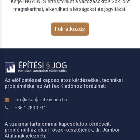
Kérje INGYENES értesítőnket a változásokról! Sok időt
megtakaríthat, elkerülheti a bírságokat és jogvitákat!
Feliratkozás
Az előfizetéssel kapcsolatos kérdésekkel, technikai
problémákkal az Artifex Kiadóhoz fordulhat:
info[kukac]artifexkiado.hu
+36 1 783 1711
A szakmai tartalommal kapcsolatos kérdéseit,
problémáit az oldal főszerkesztőjének, dr. Jámbor
Attilának jelezheti: