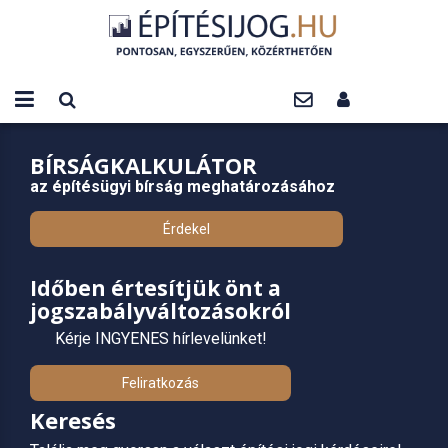
BÍRSÁGKALKULÁTOR
az építésügyi bírság meghatározásához
Érdekel
Időben értesítjük önt a
jogszabályváltozásokról
Kérje INGYENES hírlevelünket!
Feliratkozás
Keresés