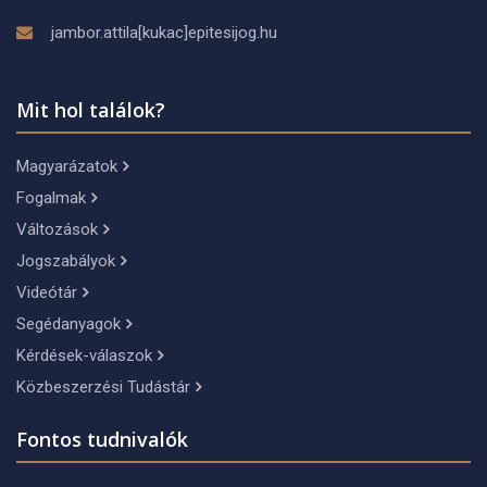
jambor.attila[kukac]epitesijog.hu
Mit hol találok?
Magyarázatok
Fogalmak
Változások
Jogszabályok
Videótár
Segédanyagok
Kérdések-válaszok
Közbeszerzési Tudástár
Fontos tudnivalók