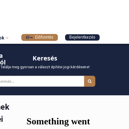
Előfizetés
Bejelentkezés
sok
a
Keresés
ól
Találja meg gyorsan a választ építési jogi kérdéseire!
nek
i