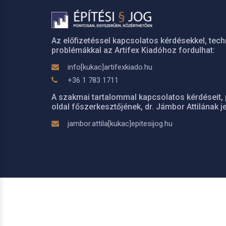
Az előfizetéssel kapcsolatos kérdésekkel, tech
problémákkal az Artifex Kiadóhoz fordulhat:
info[kukac]artifexkiado.hu
+36 1 783 1711
A szakmai tartalommal kapcsolatos kérdéseit, 
oldal főszerkesztőjének, dr. Jámbor Attilának je
jambor.attila[kukac]epitesijog.hu