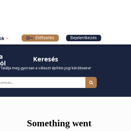
Előfizetés
Bejelentkezés
sok
a
Keresés
ól
Találja meg gyorsan a választ építési jogi kérdéseire!