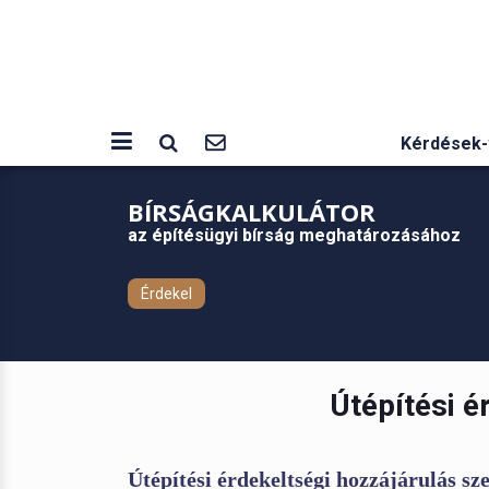
Kérdések-
BÍRSÁGKALKULÁTOR
az építésügyi bírság meghatározásához
Érdekel
Útépítési é
Útépítési érdekeltségi hozzájárulás s