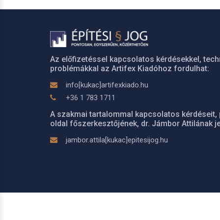
Az előfizetéssel kapcsolatos kérdésekkel, tech
problémákkal az Artifex Kiadóhoz fordulhat:
info[kukac]artifexkiado.hu
+36 1 783 1711
A szakmai tartalommal kapcsolatos kérdéseit, 
oldal főszerkesztőjének, dr. Jámbor Attilának je
jambor.attila[kukac]epitesijog.hu