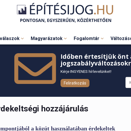
válaszok
Magyarázatok
Fogalomtár
Változá
Időben értesítjük önt 
jogszabályváltozásokr
Kérje INGYENES hírlevelünket!
Feliratkozás
rdekeltségi hozzájárulás
zempontjából a közút használatában érdekeltek