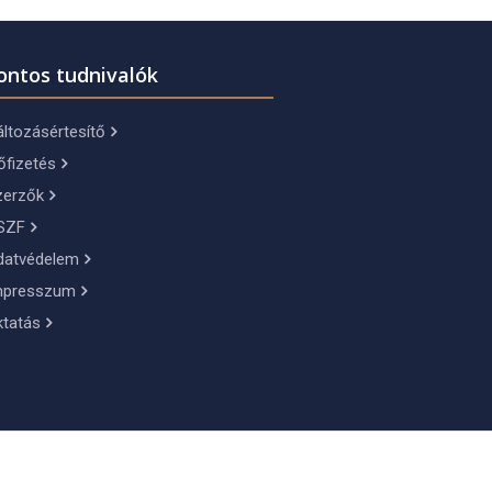
ontos tudnivalók
ltozásértesítő
őfizetés
zerzők
SZF
datvédelem
mpresszum
ktatás