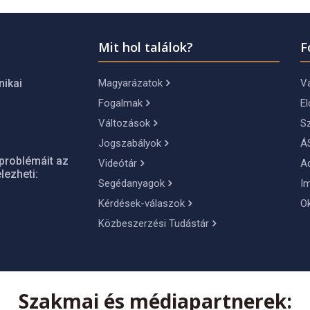
Mit hol találok?
F
Magyarázatok
Vá
nikai
Fogalmak
El
Változások
S
Jogszabályok
Á
problémáit az
Videótár
A
lezheti:
Segédanyagok
I
Kérdések-válaszok
O
Közbeszerzési Tudástár
Szakmai és médiapartnerek: