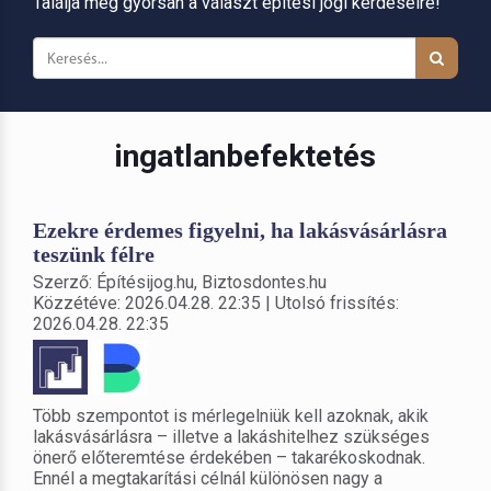
Találja meg gyorsan a választ építési jogi kérdéseire!
ingatlanbefektetés
Ezekre érdemes figyelni, ha lakásvásárlásra
teszünk félre
Szerző: Építésijog.hu, Biztosdontes.hu
Közzétéve: 2026.04.28. 22:35 | Utolsó frissítés:
2026.04.28. 22:35
Több szempontot is mérlegelniük kell azoknak, akik
lakásvásárlásra – illetve a lakáshitelhez szükséges
önerő előteremtése érdekében – takarékoskodnak.
Ennél a megtakarítási célnál különösen nagy a