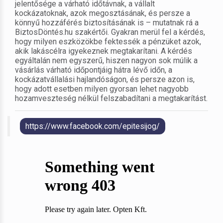
jelentősége a várható időtávnak, a vállalt
kockázatoknak, azok megosztásának, és persze a
könnyű hozzáférés biztosításának is – mutatnak rá a
BiztosDöntés.hu szakértői. Gyakran merül fel a kérdés,
hogy milyen eszközökbe fektessék a pénzüket azok,
akik lakáscélra igyekeznek megtakarítani. A kérdés
egyáltalán nem egyszerű, hiszen nagyon sok múlik a
vásárlás várható időpontjáig hátra lévő időn, a
kockázatvállalási hajlandóságon, és persze azon is,
hogy adott esetben milyen gyorsan lehet nagyobb
hozamveszteség nélkül felszabadítani a megtakarítást.
https://www.facebook.com/epitesijog/