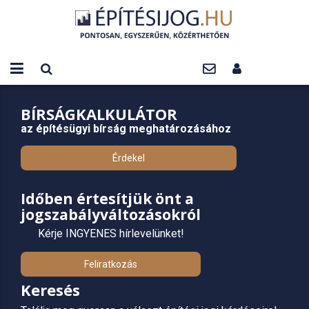
BÍRSÁGKALKULÁTOR
az építésügyi bírság meghatározásához
Érdekel
Időben értesítjük önt a
jogszabályváltozásokról
Kérje INGYENES hírlevelünket!
Feliratkozás
Keresés