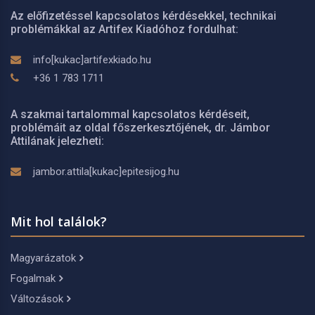
Az előfizetéssel kapcsolatos kérdésekkel, technikai
problémákkal az Artifex Kiadóhoz fordulhat:
info[kukac]artifexkiado.hu
+36 1 783 1711
A szakmai tartalommal kapcsolatos kérdéseit,
problémáit az oldal főszerkesztőjének, dr. Jámbor
Attilának jelezheti:
jambor.attila[kukac]epitesijog.hu
Mit hol találok?
Magyarázatok
Fogalmak
Változások