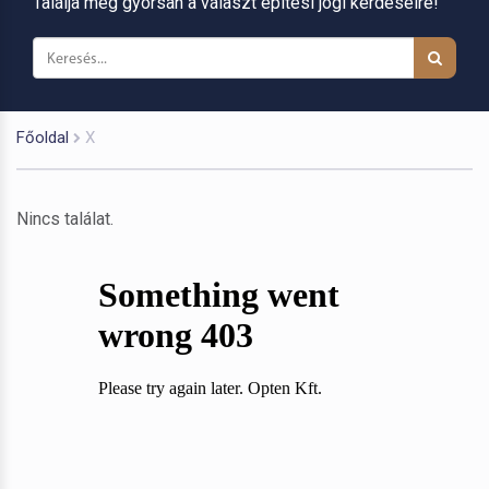
Találja meg gyorsan a választ építési jogi kérdéseire!
Főoldal
X
Nincs találat.