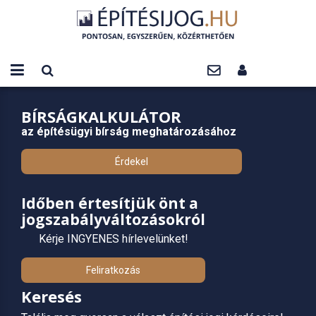
BÍRSÁGKALKULÁTOR
az építésügyi bírság meghatározásához
Érdekel
Időben értesítjük önt a
jogszabályváltozásokról
Kérje INGYENES hírlevelünket!
Feliratkozás
Keresés