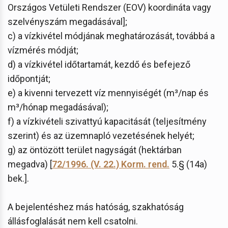
Országos Vetületi Rendszer (EOV) koordináta vagy
szelvényszám megadásával];
c) a vízkivétel módjának meghatározását, továbbá a
vízmérés módját;
d) a vízkivétel időtartamát, kezdő és befejező
időpontját;
e) a kivenni tervezett víz mennyiségét (m³/nap és
m³/hónap megadásával);
f) a vízkivételi szivattyú kapacitását (teljesítmény
szerint) és az üzemnapló vezetésének helyét;
g) az öntözött terület nagyságát (hektárban
megadva) [
72/1996. (V. 22.) Korm. rend.
5.§ (14a)
bek.].
A bejelentéshez más hatóság, szakhatóság
állásfoglalását nem kell csatolni.