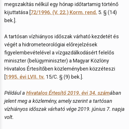
megszakítás nélkül egy hónap időtartamig történő
kijuttatása [
72/1996. (V. 22.) Korm. rend.
5. § (14)
bek.].
A tartósan vízhiányos időszak várható kezdetét és
végét a hidrometeorológiai előrejelzések
figyelembevételével a vízgazdálkodásért felelős
miniszter (belügyminiszter) a Magyar Közlöny
Hivatalos Értesítőben közleményben közzéteszi
[
1995. évi LVII. tv.
15/C. § (9) bek.].
Például a
Hivatalos Értesítő 2019. évi 34. szám
ában
jelent meg a közlemény, amely szerint a tartósan
vízhiányos időszak várható vége 2019. június 7. napja
volt.