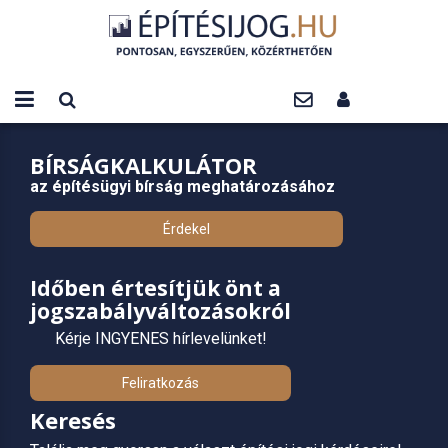
BÍRSÁGKALKULÁTOR
az építésügyi bírság meghatározásához
Érdekel
Időben értesítjük önt a
jogszabályváltozásokról
Kérje INGYENES hírlevelünket!
Feliratkozás
Keresés