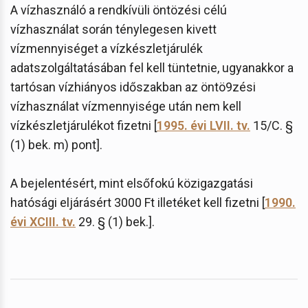
A vízhasználó a rendkívüli öntözési célú
vízhasználat során ténylegesen kivett
vízmennyiséget a vízkészletjárulék
adatszolgáltatásában fel kell tüntetnie, ugyanakkor a
tartósan vízhiányos időszakban az öntö9zési
vízhasználat vízmennyisége után nem kell
vízkészletjárulékot fizetni [
1995. évi LVII. tv.
15/C. §
(1) bek. m) pont].
A bejelentésért, mint elsőfokú közigazgatási
hatósági eljárásért 3000 Ft illetéket kell fizetni [
1990.
évi XCIII. tv.
29. § (1) bek.].