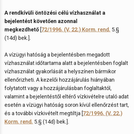
A rendkívüli öntözési célú vízhasználat a
bejelentést követően azonnal
megkezdhető
[
72/1996. (V. 22.) Korm. rend.
5.§
(14d) bek.].
A vízügyi hatóság a bejelentésben megadott
vízhasználat időtartama alatt a bejelentésben foglalt
vízhasználat gyakorlását a helyszínen bármikor
ellenőrizheti. A kezelői hozzájárulás hiányában
folytatott vagy a hozzájárulásban foglaltaktól,
valamint a bejelentéstől eltérő vízkivételre utaló adat
esetén a vízügyi hatóság soron kívül ellenőrzést tart,
és a további vízkivételt megtiltja [
72/1996. (V. 22.)
Korm. rend.
5.§ (14d) bek.].