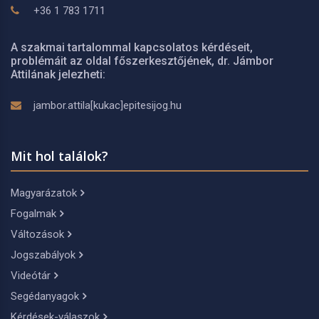
+36 1 783 1711
A szakmai tartalommal kapcsolatos kérdéseit,
problémáit az oldal főszerkesztőjének, dr. Jámbor
Attilának jelezheti:
jambor.attila[kukac]epitesijog.hu
Mit hol találok?
Magyarázatok
Fogalmak
Változások
Jogszabályok
Videótár
Segédanyagok
Kérdések-válaszok