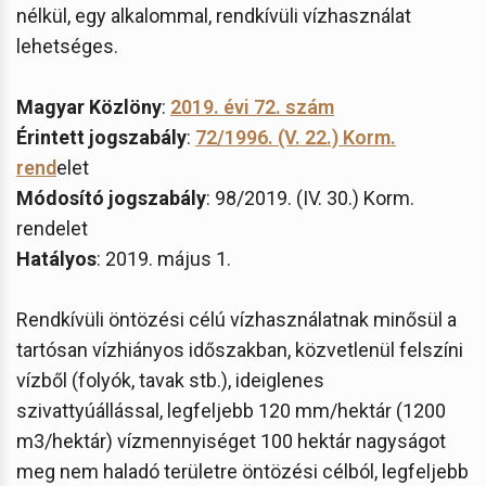
nélkül, egy alkalommal, rendkívüli vízhasználat
lehetséges.
Magyar Közlöny
:
2019. évi 72. szám
Érintett jogszabály
:
72/1996. (V. 22.) Korm.
rend
elet
Módosító jogszabály
: 98/2019. (IV. 30.) Korm.
rendelet
Hatályos
: 2019. május 1.
Rendkívüli öntözési célú vízhasználatnak minősül a
tartósan vízhiányos időszakban, közvetlenül felszíni
vízből (folyók, tavak stb.), ideiglenes
szivattyúállással, legfeljebb 120 mm/hektár (1200
m3/hektár) vízmennyiséget 100 hektár nagyságot
meg nem haladó területre öntözési célból, legfeljebb