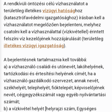
A rendkívüli öntözési célú vízhasználatot a
területileg illetékes
vízügyi hatóság
hoz
(katasztrófavédelmi igazgatósághoz) írásban kell a
vízhasználatot megelőzően bejelenteni, melyhez
csatolni kell a vízhasználattal (vízkivétellel) érintett
felszíni víz kezelőjének hozzájárulását (területileg
illetékes vízügyi igazgatóság
).
A bejelentésnek tartalmaznia kell továbbá:
a) a vízhasználó családi és utónevét, lakóhelyének,
tartózkodási és értesítési helyének címét, ha a
vízhasználó gazdálkodó szervezet, annak nevét,
székhelyét, telephelyét, fióktelepét, képviselőjének
nevét, cégjegyzékszámát vagy egyéb nyilvántartási
számát;
b) a vízkivétel helyét [helyrajzi szám, Egységes