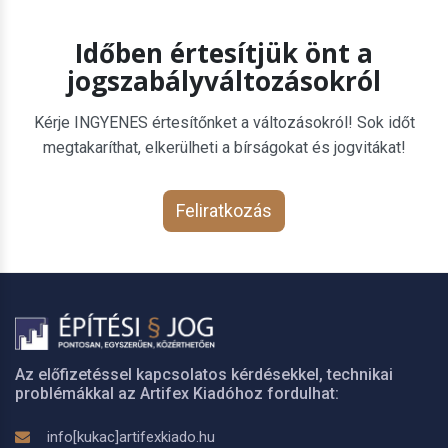
Időben értesítjük önt a
jogszabályváltozásokról
Kérje INGYENES értesítőnket a változásokról! Sok időt
megtakaríthat, elkerülheti a bírságokat és jogvitákat!
Feliratkozás
Az előfizetéssel kapcsolatos kérdésekkel, technikai
problémákkal az Artifex Kiadóhoz fordulhat:
info[kukac]artifexkiado.hu