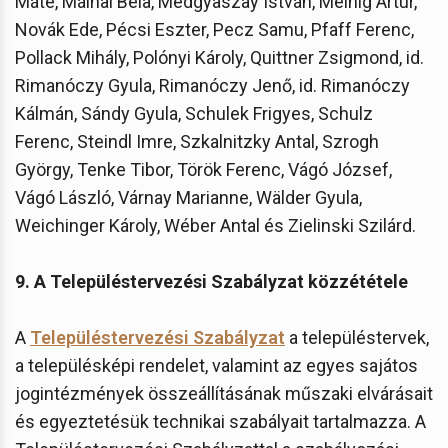
Máté, Málnai Béla, Medgyaszay István, Meinig Artúr,
Novák Ede, Pécsi Eszter, Pecz Samu, Pfaff Ferenc,
Pollack Mihály, Polónyi Károly, Quittner Zsigmond, id.
Rimanóczy Gyula, Rimanóczy Jenő, id. Rimanóczy
Kálmán, Sándy Gyula, Schulek Frigyes, Schulz
Ferenc, Steindl Imre, Szkalnitzky Antal, Szrogh
György, Tenke Tibor, Török Ferenc, Vágó József,
Vágó László, Várnay Marianne, Wälder Gyula,
Weichinger Károly, Wéber Antal és Zielinski Szilárd.
9. A Településtervezési Szabályzat közzététele
A
Településtervezési Szabályzat
a településtervek,
a településképi rendelet, valamint az egyes sajátos
jogintézmények összeállításának műszaki elvárásait
és egyeztetésük technikai szabályait tartalmazza. A