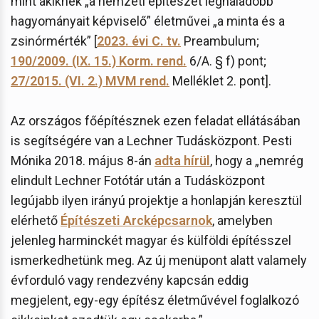
mint akiknek „a nemzeti építészet leghaladóbb
hagyományait képviselő” életművei „a minta és a
zsinórmérték” [
2023. évi C. tv.
Preambulum;
190/2009. (IX. 15.) Korm. rend.
6/A. § f) pont;
27/2015. (VI. 2.) MVM rend.
Melléklet 2. pont].
Az országos főépítésznek ezen feladat ellátásában
is segítségére van a Lechner Tudásközpont. Pesti
Mónika 2018. május 8-án
adta hírül
, hogy a „nemrég
elindult Lechner Fotótár után a Tudásközpont
legújabb ilyen irányú projektje a honlapján keresztül
elérhető
Építészeti Arcképcsarnok
, amelyben
jelenleg harminckét magyar és külföldi építésszel
ismerkedhetünk meg. Az új menüpont alatt valamely
évforduló vagy rendezvény kapcsán eddig
megjelent, egy-egy építész életművével foglalkozó