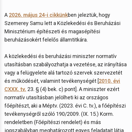
A
2026. május 24-i cikkünk
ben jeleztük, hogy
Szemerey Samu lett a Közlekedési és Beruházási
Minisztérium építészeti és magasépítési
beruházásokért felelős államtitkára.
A közlekedési és beruházási miniszter normatív
utasításban szabályozhatja a vezetése, az irányítása
vagy a felügyelete alá tartozó szervek szervezetét
és működését, valamint tevékenységét [
2010. évi
CXXX. tv.
23. § (4) bek. c) pont]. A miniszter ezért
normatív utasításban jelölheti ki az országos
főépítészt, aki a Méptv. (2023. évi C. tv.), a főépítészi
tevékenységről szóló 190/2009. (IX. 15.) Korm.
rendeletben (Főépítészi rendelet) és más
jogszabályban meghatározott egyes feladatait látja