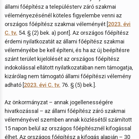
állami főépítész a településterv záró szakmai
véleményezésénél köteles figyelembe venni az
országos főépítész szakmai véleményét [
2023. évi
C. tv.
54. § (2) bek. a) pont]. Az országos főépítész
érdemi nyilatkozatát az állami főépítész szakmai
véleményébe be kell építeni, és ha az új beépítésre
szánt terület kijelölését az országos főépítész
indokolással ellátott nyilatkozatában nem támogatja,
kizárólag nem támogató állami főépítészi vélemény
adható [
2023. évi C. tv.
76. § (5) bek.].
Az önkormányzat – annak jogellenességére
hivatkozással – az állami főépítész záró szakmai
véleményével szemben annak közlésétől számított
15 napon belül az országos főépítésznél kifogással
élhet. Az országos főépítész a kifogás alapján – 30