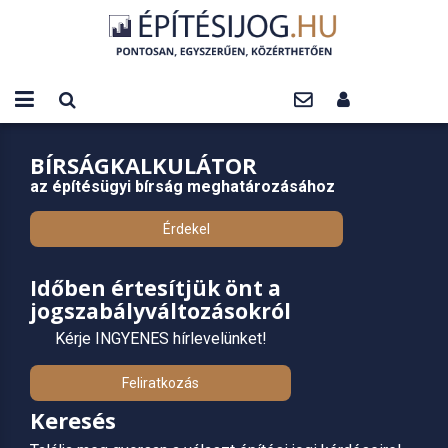
BÍRSÁGKALKULÁTOR
az építésügyi bírság meghatározásához
Érdekel
Időben értesítjük önt a
jogszabályváltozásokról
Kérje INGYENES hírlevelünket!
Feliratkozás
Keresés