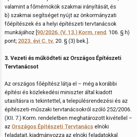
valamint a főmérnökök szakmai irányítását, és
b) szakmai segítséget nyújt az önkormányzati
főépítészek és a helyi építészeti tervtanácsok
munkájához [
90/2026. (V. 13.) Korm. rend
. 106. § h)
pont;
2023. évi C. tv.
20. § (3) bek.].
3. Vezeti és működteti az Országos Építészeti
Tervtanácsot
Az országos főépítész látja el – még a korábbi
építési és közlekedési miniszter által kiadott
utasításra is tekintettel, a településrendezési és az
építészeti-műszaki tervtanácsokról szóló 252/2006.
(XII. 7.) Korm. rendeletben meghatározott kivétellel –
az
Országos Építészeti Tervtanács
elnöki
feladatait, kiadmányozza az elnöki feladatokkal