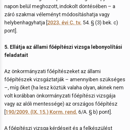
napon belül meghozott, indokolt döntésében – a
záró szakmai véleményt módosításhatja vagy
helybenhagyhatja [
2023. évi C. tv.
54. § (3) bek. c)
pont].
5. Ellátja az állami főépítészi vizsga lebonyolítási
feladatait
Az önkormányzati főépítészeket az állami
főépítészek vizsgáztatják – amennyiben szükséges
–, míg őket (ha lesz köztük valaha olyan, akinek nem
volt korábban önkormányzati főépítészi vizsgája
vagy az alóli mentessége) az országos főépítész
[
190/2009. (IX. 15.) Korm. rend.
6/A. § b) pont].
A főépítészi vizsga kérdéseit és a felkészülést