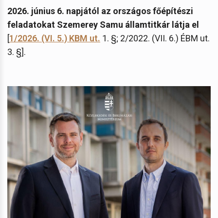
2026. június 6. napjától az országos főépítészi
feladatokat Szemerey Samu államtitkár látja el
[
1/2026. (VI. 5.) KBM ut.
1. §; 2/2022. (VII. 6.) ÉBM ut.
3. §].