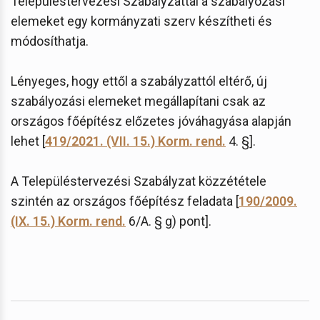
Településtervezési Szabályzattal a szabályozási
elemeket egy kormányzati szerv készítheti és
módosíthatja.
Lényeges, hogy ettől a szabályzattól eltérő, új
szabályozási elemeket megállapítani csak az
országos főépítész előzetes jóváhagyása alapján
lehet [
419/2021. (VII. 15.) Korm. rend.
4. §].
A Településtervezési Szabályzat közzététele
szintén az országos főépítész feladata [
190/2009.
(IX. 15.) Korm. rend.
6/A. § g) pont].