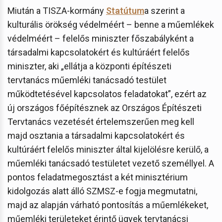
Miután a TISZA-kormány
Statútum
a szerint a
kulturális örökség védelméért – benne a műemlékek
védelméért – felelős miniszter főszabályként a
társadalmi kapcsolatokért és kultúráért felelős
miniszter, aki „ellátja a központi építészeti
tervtanács műemléki tanácsadó testület
működtetésével kapcsolatos feladatokat”, ezért az
új országos főépítésznek az Országos Építészeti
Tervtanács vezetését értelemszerűen meg kell
majd osztania a társadalmi kapcsolatokért és
kultúráért felelős miniszter által kijelölésre kerülő, a
műemléki tanácsadó testületet vezető személlyel. A
pontos feladatmegosztást a két minisztérium
kidolgozás alatt álló SZMSZ-e fogja megmutatni,
majd az alapján várható pontosítás a műemlékeket,
műemléki területeket érintő ügyek tervtanácsi