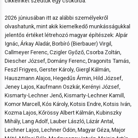
cikkeinket szedtük egy csokorba.”
2026 júniusában itt az alábbi személyekről
olvashatunk, mint akik kiemelkedő munkásságukkal
jelentős értéket létrehozó magyar építészek: Alpár
Ignác, Árkay Aladár, Borbíró (Bierbauer) Virgil,
Callmeyer Ferenc, Czigler Győző, Csorba Zoltán,
Diescher József, Domány Ferenc, Dragonits Tamás,
Feszl Frigyes, Gerster Károly, Giergl Kálmán,
Hauszmann Alajos, Hegedűs Ármin, Hild József,
Jeney Lajos, Kaufmann Oszkár, Kerényi József,
Kismarty-Lechner Jenő, Kismarty-Lechner Kamill,
Komor Marcell, Kós Károly, Kotsis Endre, Kotsis Iván,
Kozma Lajos, Kőrössy Albert Kálmán, Kubinszky
Mihály, Lang Adolf, Lauber László, Lázár Antal,
Lechner Lajos, Lechner Ödön, Magyar Géza, Major