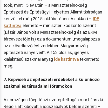
több, mint 15 év után – a Miniszterelnökség
Építészeti és Építésügyi Helyettes Államtitkárságán
készült el még 2015. októberében. Az akkori –
IDE
kattintva
elérhető – miniszteri köszöntő szerint
(Lázár János volt a Miniszterelnökség és az ÉKM
tárcavezetője is) ez a dokumentum „megalapozza
az elkövetkező évtizedekben Magyarország
építészeti irányelveit”. A 152 oldalas, igényes
kialakítású szakmai anyag
ide kattintva
tekinthető
meg.
7. Képviseli az építészeti érdekeket a különböző
szakmai és társadalmi fórumokon
Az országos főépítészi szerepfelfogás már Lánszki
Regő alatt kibővült a jogszabályok betűje szerinti –