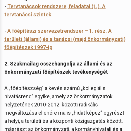
-
Tervtanácsok rendszere, feladatai (1.). A
tervtanácsi szintek
-
A főépítészi szervezetrendszer – 1. rész. A
területi (állami) és a tanácsi (majd önkormányzati)
főépítészek 1997-ig
2. Szakmailag összehangolja az állami és az
önkormányzati főépítészek tevékenységét
A „főépítészség” a kevés számú „kollegiális
hivatásrend” egyike, amely az önkormányzatok
helyzetének 2010-2012. közötti radikális
megváltozása ellenére ma is „hidat képez” egyrészt
a helyi, a területi és a központi közigazgatás között,
másrészt az önkormányzati, a kormányhivatali és a