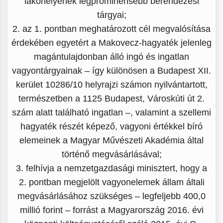
lakóhelyének legprominensebb berendezési
tárgyai;
2. az 1. pontban meghatározott cél megvalósítása
érdekében egyetért a Makovecz-hagyaték jelenleg
magántulajdonban álló ingó és ingatlan
vagyontárgyainak – így különösen a Budapest XII.
kerület 10286/10 helyrajzi számon nyilvántartott,
természetben a 1125 Budapest, Városkúti út 2.
szám alatt található ingatlan –, valamint a szellemi
hagyaték részét képező, vagyoni értékkel bíró
elemeinek a Magyar Művészeti Akadémia által
történő megvásárlásával;
3. felhívja a nemzetgazdasági minisztert, hogy a
2. pontban megjelölt vagyonelemek állam általi
megvásárlásához szükséges – legfeljebb 400,0
millió forint – forrást a Magyarország 2016. évi