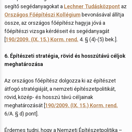
segítő segédanyagokat a
Lechner Tudásközpont
az
Országos Főépítészi Kollégium
bevonásával állítja
össze, az országos főépítész hagyja jóvá a
főépítészi vizsga kérdéseit és segédanyagát
[
190/2009. (IX. 15.) Korm. rend.
4. § (4)-(5) bek.].
6. Építészeti stratégia, rövid és hosszútávú céljok
meghatározása
Az országos főépítész dolgozza ki az építészet
átfogó stratégiáját, a nemzeti építészetpolitikát,
rövid, közép- és hosszú távú céljainak
meghatározását [
190/2009. (IX. 15.) Korm. rend.
6/A. § d) pont].
Érdemes tudni, hogy a Nemzeti Építészetpolitika –