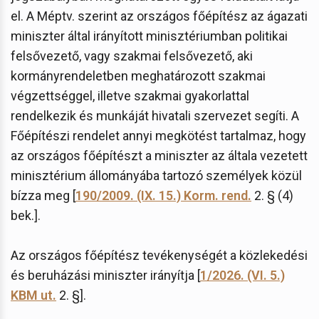
el. A Méptv. szerint az országos főépítész az ágazati
miniszter által irányított minisztériumban politikai
felsővezető, vagy szakmai felsővezető, aki
kormányrendeletben meghatározott szakmai
végzettséggel, illetve szakmai gyakorlattal
rendelkezik és munkáját hivatali szervezet segíti. A
Főépítészi rendelet annyi megkötést tartalmaz, hogy
az országos főépítészt a miniszter az általa vezetett
minisztérium állományába tartozó személyek közül
bízza meg [
190/2009. (IX. 15.) Korm. rend.
2. § (4)
bek.].
Az országos főépítész tevékenységét a közlekedési
és beruházási miniszter irányítja [
1/2026. (VI. 5.)
KBM ut.
2. §].