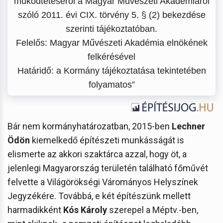
működtetéséről a Magyar Művészeti Akadémiáról
szóló 2011. évi CIX. törvény 5. § (2) bekezdése
szerinti tájékoztatóban.
Felelős: Magyar Művészeti Akadémia elnökének
felkérésével
Határidő: a Kormány tájékoztatása tekintetében
folyamatos”
Bár nem kormányhatározatban, 2015-ben
Lechner
Ödön
kiemelkedő építészeti munkásságát is
elismerte az akkori szaktárca azzal, hogy öt, a
jelenlegi Magyarország területén található főművét
felvette a Világörökségi Várományos Helyszínek
Jegyzékére. Továbbá, e két építészünk mellett
harmadikként
Kós Károly
szerepel a Méptv.-ben,