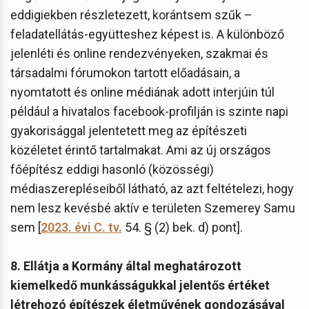
eddigiekben részletezett, korántsem szűk –
feladatellátás-együtteshez képest is. A különböző
jelenléti és online rendezvényeken, szakmai és
társadalmi fórumokon tartott előadásain, a
nyomtatott és online médiának adott interjúin túl
például a hivatalos facebook-profilján is szinte napi
gyakorisággal jelentetett meg az építészeti
közéletet érintő tartalmakat. Ami az új országos
főépítész eddigi hasonló (közösségi)
médiaszerepléseiből látható, az azt feltételezi, hogy
nem lesz kevésbé aktív e területen Szemerey Samu
sem [
2023. évi C. tv.
54. § (2) bek. d) pont].
8. Ellátja a Kormány által meghatározott
kiemelkedő munkásságukkal jelentős értéket
létrehozó építészek életművének gondozásával