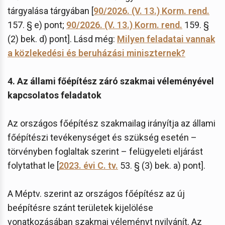
tárgyalása tárgyában [
90/2026. (V. 13.) Korm. rend.
157. § e) pont;
90/2026. (V. 13.) Korm. rend.
159. §
(2) bek. d) pont]. Lásd még:
Milyen feladatai vannak
a közlekedési és beruházási miniszternek?
4. Az állami főépítész záró szakmai véleményével
kapcsolatos feladatok
Az országos főépítész szakmailag irányítja az állami
főépítészi tevékenységet és szükség esetén –
törvényben foglaltak szerint – felügyeleti eljárást
folytathat le [
2023. évi C. tv.
53. § (3) bek. a) pont].
A Méptv. szerint az országos főépítész az új
beépítésre szánt területek kijelölése
vonatkozásában szakmai véleményt nyilvánít. Az