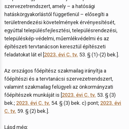
szervezetrendszert, amely – a hatósági
hatáskörgyakorlástól függetlenül – elősegíti a
területrendezési követelmények érvényesítését,
egyúttal településfejlesztési, településrendezési,
településkép-védelmi, műemlékvédelmi és az
építészeti tervtanácson keresztül építészeti
feladatokat lát el [
2023. évi C. tv.
53. § (1)-(2) bek.].
Az országos főépítész szakmailag irányítja a
főépítészi és a tervtanácsi szervezetrendszert,
valamint szakmailag felügyeli az önkormányzati
főépítészek munkáját is [
2023. évi C. tv.
53. § (3)
bek.;
2023. évi C. tv.
54. § (3) bek. c) pont;
2023. évi
C. tv.
59. § (2) bek.].
Lásd még: