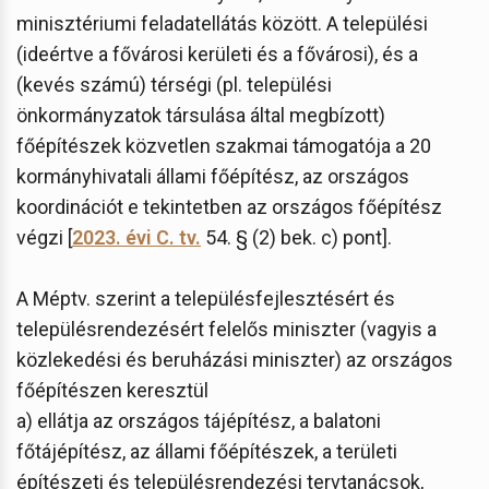
minisztériumi feladatellátás között. A települési
(ideértve a fővárosi kerületi és a fővárosi), és a
(kevés számú) térségi (pl. települési
önkormányzatok társulása által megbízott)
főépítészek közvetlen szakmai támogatója a 20
kormányhivatali állami főépítész, az országos
koordinációt e tekintetben az országos főépítész
végzi [
2023. évi C. tv.
54. § (2) bek. c) pont].
A Méptv. szerint a településfejlesztésért és
településrendezésért felelős miniszter (vagyis a
közlekedési és beruházási miniszter) az országos
főépítészen keresztül
a) ellátja az országos tájépítész, a balatoni
főtájépítész, az állami főépítészek, a területi
építészeti és településrendezési tervtanácsok,