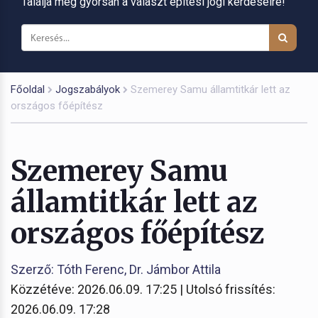
Találja meg gyorsan a választ építési jogi kérdéseire!
Főoldal
Jogszabályok
Szemerey Samu államtitkár lett az
országos főépítész
Szemerey Samu
államtitkár lett az
országos főépítész
Szerző: Tóth Ferenc, Dr. Jámbor Attila
Közzétéve: 2026.06.09. 17:25 | Utolsó frissítés:
2026.06.09. 17:28