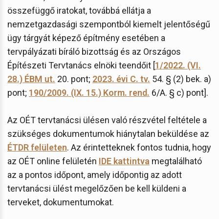
összefüggő iratokat, továbbá ellátja a
nemzetgazdasági szempontból kiemelt jelentőségű
ügy tárgyát képező építmény esetében a
tervpályázati bíráló bizottság és az Országos
Építészeti Tervtanács elnöki teendőit [
1/2022. (VI.
28.) ÉBM ut.
20. pont;
2023. évi C. tv.
54. § (2) bek. a)
pont;
190/2009. (IX. 15.) Korm. rend.
6/A. § c) pont].
Az OÉT tervtanácsi ülésen való részvétel feltétele a
szükséges dokumentumok hiánytalan beküldése az
ÉTDR felületen
. Az érintetteknek fontos tudnia, hogy
az OÉT online felületén
IDE kattintva
megtalálható
az a pontos időpont, amely időpontig az adott
tervtanácsi ülést megelőzően be kell küldeni a
terveket, dokumentumokat.